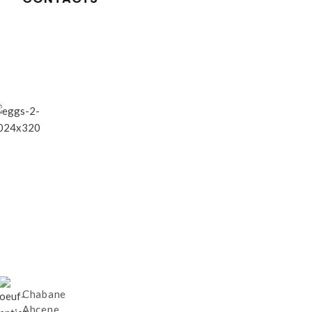
Chabane
Ahcene,