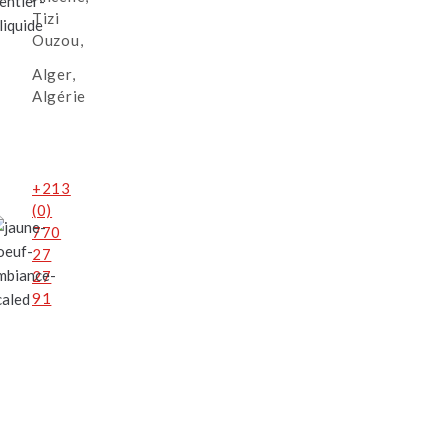
Tizi
Ouzou,
Alger,
Algérie
+213
(0)
770
27
27
91