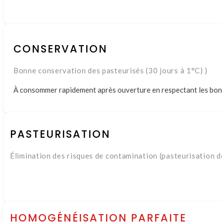
CONSERVATION
Bonne conservation des pasteurisés (30 jours à 1°C) )
À consommer rapidement après ouverture en respectant les bon
PASTEURISATION
Œufs issus d'élevage
Élimination des risques de contamination (pasteurisation d
agrée et répondant
à notre cahier des c
HOMOGÉNÉISATION PARFAITE