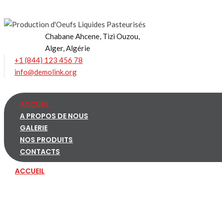
Skip
to
content
Chabane Ahcene, Tizi Ouzou,
Alger, Algérie
+1 (844) 123 456 78
info@demolink.org
ACCUEIL
A PROPOS DE NOUS
GALERIE
NOS PRODUITS
CONTACTS
ACCUEIL
A PROPOS DE NOUS
GALERIE
NOS PRODUITS
CONTACTS