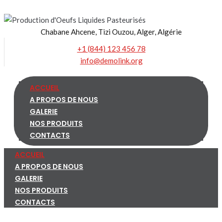
Skip
to
Chabane Ahcene, Tizi Ouzou, Alger, Algérie
content
+1 (844) 123 456 78
info@demolink.org
ACCUEIL
A PROPOS DE NOUS
GALERIE
NOS PRODUITS
CONTACTS
ACCUEIL
A PROPOS DE NOUS
GALERIE
NOS PRODUITS
CONTACTS