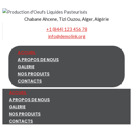
Skip
to
Chabane Ahcene, Tizi Ouzou, Alger, Algérie
content
+1 (844) 123 456 78
info@demolink.org
ACCUEIL
A PROPOS DE NOUS
GALERIE
NOS PRODUITS
CONTACTS
ACCUEIL
A PROPOS DE NOUS
GALERIE
NOS PRODUITS
CONTACTS