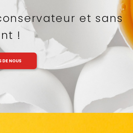
re cahier des charges
 qualité
S DE NOUS