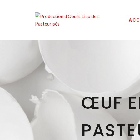
ACC
Œufs issu
agrée