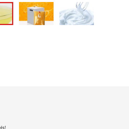
S
sés!