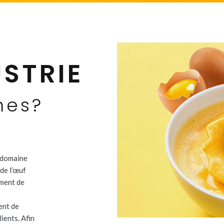
STRIE
mes?
e domaine
de l’œuf
iment de
ent de
ients. Afin