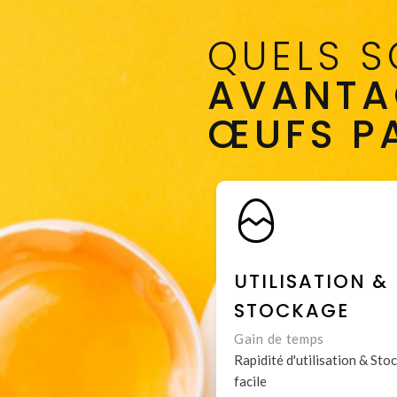
QUELS 
AVANTA
ŒUFS P
UTILISATION &
STOCKAGE
Gain de temps
Rapidité d'utilisation & Sto
facile