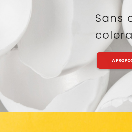
à not
haute
A PROPO