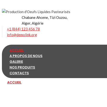
Skip
to
content
Chabane Ahcene, Tizi Ouzou,
Alger, Algérie
+1 (844) 123 456 78
info@demolink.org
ACCUEIL
A PROPOS DE NOUS
GALERIE
NOS PRODUITS
CONTACTS
ACCUEIL
A PROPOS DE NOUS
GALERIE
NOS PRODUITS
CONTACTS