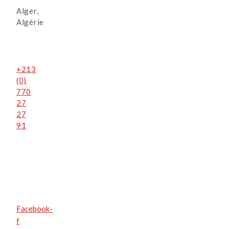
Alger,
Algérie
+213
(0)
770
27
27
91
Facebook-
f