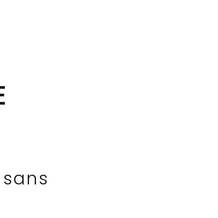
E
 sans