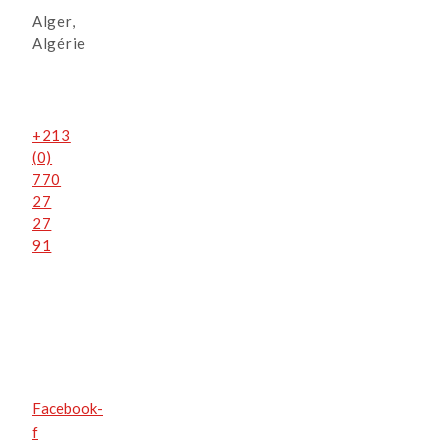
Alger,
Algérie
+213
(0)
770
27
27
91
Facebook-
f