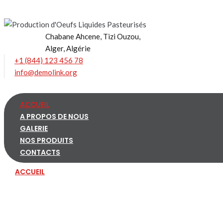
Skip
to
content
Chabane Ahcene, Tizi Ouzou,
Alger, Algérie
+1 (844) 123 456 78
info@demolink.org
ACCUEIL
A PROPOS DE NOUS
GALERIE
NOS PRODUITS
CONTACTS
ACCUEIL
A PROPOS DE NOUS
GALERIE
NOS PRODUITS
CONTACTS