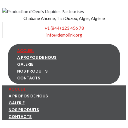
Skip
to
Chabane Ahcene, Tizi Ouzou, Alger, Algérie
content
+1 (844) 123 456 78
info@demolink.org
ACCUEIL
A PROPOS DE NOUS
GALERIE
NOS PRODUITS
CONTACTS
ACCUEIL
A PROPOS DE NOUS
GALERIE
NOS PRODUITS
CONTACTS