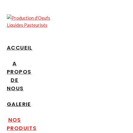
Skip
to
content
ACCUEIL
A
PROPOS
DE
NOUS
GALERIE
NOS
PRODUITS