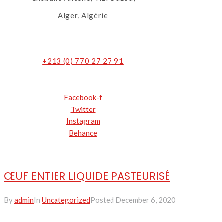
Alger, Algérie
+213 (0) 770 27 27 91
Facebook-f
Twitter
Instagram
Behance
Nos
ŒUF ENTIER LIQUIDE PASTEURISÉ
produits
By
admin
In
Uncategorized
Posted
December 6, 2020