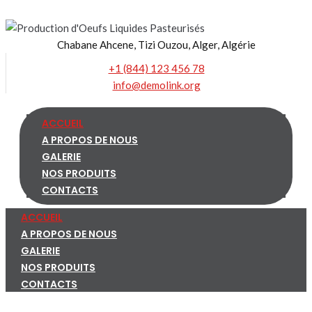
Skip
to
Chabane Ahcene, Tizi Ouzou, Alger, Algérie
content
+1 (844) 123 456 78
info@demolink.org
ACCUEIL
A PROPOS DE NOUS
GALERIE
NOS PRODUITS
CONTACTS
ACCUEIL
A PROPOS DE NOUS
GALERIE
NOS PRODUITS
CONTACTS