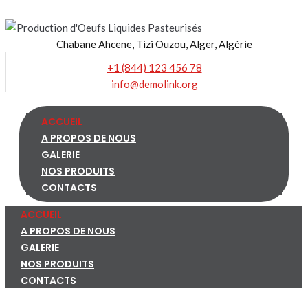
Skip
to
Chabane Ahcene, Tizi Ouzou, Alger, Algérie
content
+1 (844) 123 456 78
info@demolink.org
ACCUEIL
A PROPOS DE NOUS
GALERIE
NOS PRODUITS
CONTACTS
ACCUEIL
A PROPOS DE NOUS
GALERIE
NOS PRODUITS
CONTACTS