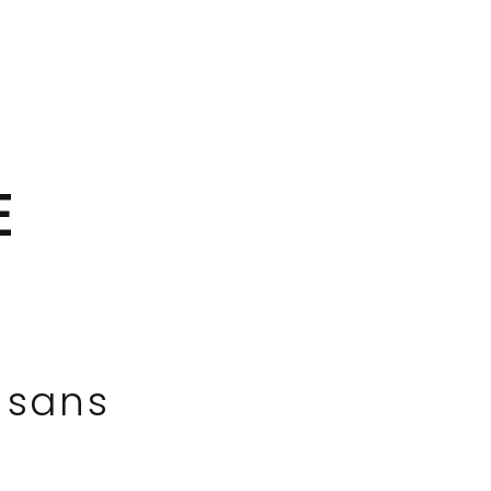
E
 sans