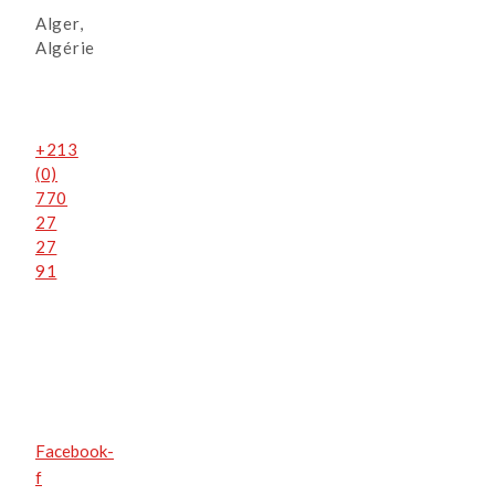
Alger,
Algérie
+213
(0)
770
27
27
91
Facebook-
f