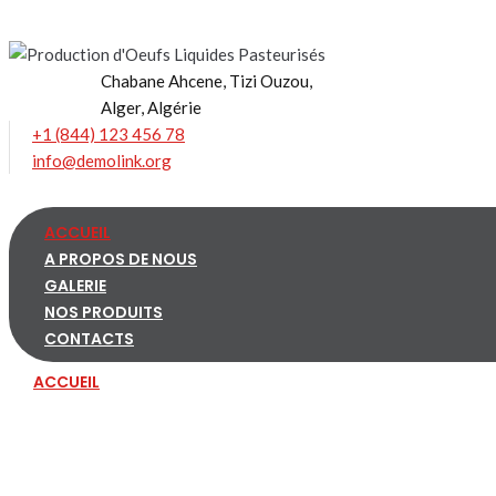
Skip
to
content
Chabane Ahcene, Tizi Ouzou,
Alger, Algérie
+1 (844) 123 456 78
info@demolink.org
ACCUEIL
A PROPOS DE NOUS
GALERIE
NOS PRODUITS
CONTACTS
ACCUEIL
A PROPOS DE NOUS
GALERIE
NOS PRODUITS
CONTACTS