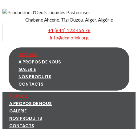
Skip
to
Chabane Ahcene, Tizi Ouzou, Alger, Algérie
content
+1 (844) 123 456 78
info@demolink.org
ACCUEIL
A PROPOS DE NOUS
GALERIE
NOS PRODUITS
CONTACTS
ACCUEIL
A PROPOS DE NOUS
GALERIE
NOS PRODUITS
CONTACTS