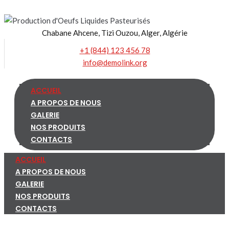
Skip
to
Chabane Ahcene, Tizi Ouzou, Alger, Algérie
content
+1 (844) 123 456 78
info@demolink.org
ACCUEIL
A PROPOS DE NOUS
GALERIE
NOS PRODUITS
CONTACTS
ACCUEIL
A PROPOS DE NOUS
GALERIE
NOS PRODUITS
CONTACTS