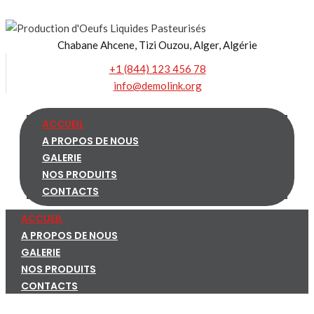
Skip
to
Chabane Ahcene, Tizi Ouzou, Alger, Algérie
content
+1 (844) 123 456 78
info@demolink.org
ACCUEIL
A PROPOS DE NOUS
GALERIE
NOS PRODUITS
CONTACTS
ACCUEIL
A PROPOS DE NOUS
GALERIE
NOS PRODUITS
CONTACTS