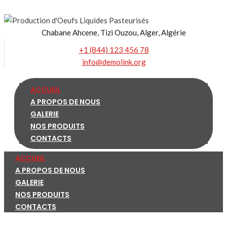
Skip
to
Chabane Ahcene, Tizi Ouzou, Alger, Algérie
content
+1 (844) 123 456 78
info@demolink.org
ACCUEIL
A PROPOS DE NOUS
GALERIE
NOS PRODUITS
CONTACTS
ACCUEIL
A PROPOS DE NOUS
GALERIE
NOS PRODUITS
CONTACTS