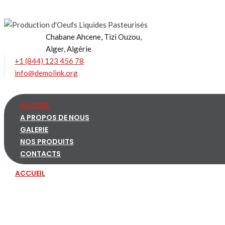
Skip
to
content
Chabane Ahcene, Tizi Ouzou,
Alger, Algérie
+1 (844) 123 456 78
info@demolink.org
ACCUEIL
A PROPOS DE NOUS
GALERIE
NOS PRODUITS
CONTACTS
ACCUEIL
A PROPOS DE NOUS
GALERIE
NOS PRODUITS
CONTACTS