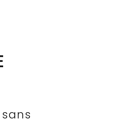
E
 sans