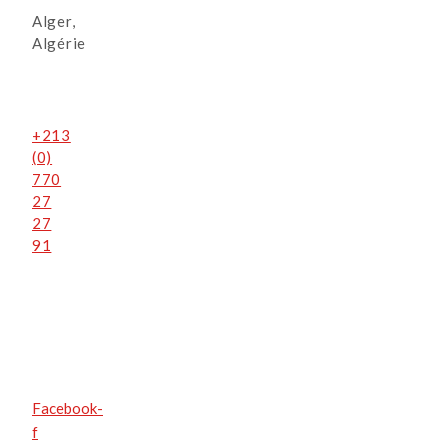
Alger,
Algérie
+213
(0)
770
27
27
91
Facebook-
f