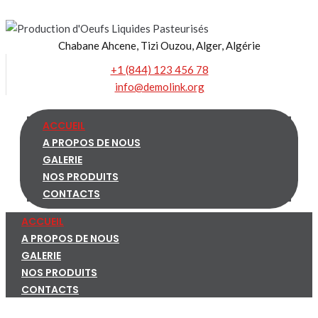
Skip
to
Chabane Ahcene, Tizi Ouzou, Alger, Algérie
content
+1 (844) 123 456 78
info@demolink.org
ACCUEIL
A PROPOS DE NOUS
GALERIE
NOS PRODUITS
CONTACTS
ACCUEIL
A PROPOS DE NOUS
GALERIE
NOS PRODUITS
CONTACTS