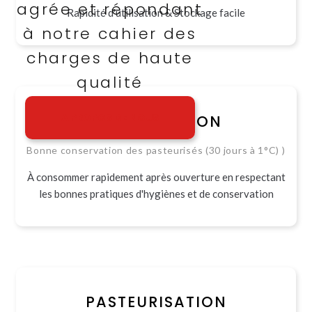
agrée et répondant
Rapidité d'utilisation & Stockage facile
à notre cahier des
charges de haute
qualité
A PROPOS DE NOUS
CONSERVATION
Bonne conservation des pasteurisés (30 jours à 1°C) )
À consommer rapidement après ouverture en respectant
les bonnes pratiques d'hygiènes et de conservation
PASTEURISATION