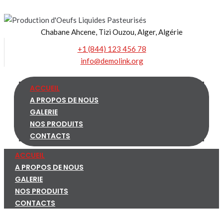
Skip
to
Chabane Ahcene, Tizi Ouzou, Alger, Algérie
content
+1 (844) 123 456 78
info@demolink.org
ACCUEIL
A PROPOS DE NOUS
GALERIE
NOS PRODUITS
CONTACTS
ACCUEIL
A PROPOS DE NOUS
GALERIE
NOS PRODUITS
CONTACTS