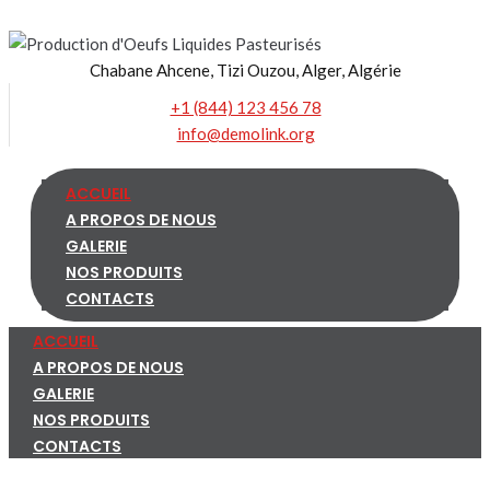
Skip
to
Chabane Ahcene, Tizi Ouzou, Alger, Algérie
content
+1 (844) 123 456 78
info@demolink.org
ACCUEIL
A PROPOS DE NOUS
GALERIE
NOS PRODUITS
CONTACTS
ACCUEIL
A PROPOS DE NOUS
GALERIE
NOS PRODUITS
CONTACTS