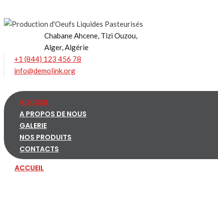
Skip
to
content
Chabane Ahcene, Tizi Ouzou,
Alger, Algérie
+1 (844) 123 456 78
info@demolink.org
ACCUEIL
A PROPOS DE NOUS
GALERIE
NOS PRODUITS
CONTACTS
ACCUEIL
A PROPOS DE NOUS
GALERIE
NOS PRODUITS
CONTACTS