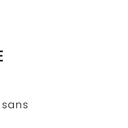
E
 sans