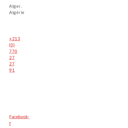
Alger,
Algérie
+213
(0)
770
27
27
91
Facebook-
f