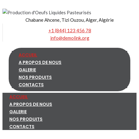
Skip
to
Chabane Ahcene, Tizi Ouzou, Alger, Algérie
content
+1 (844) 123 456 78
info@demolink.org
ACCUEIL
A PROPOS DE NOUS
GALERIE
NOS PRODUITS
CONTACTS
ACCUEIL
A PROPOS DE NOUS
GALERIE
NOS PRODUITS
CONTACTS