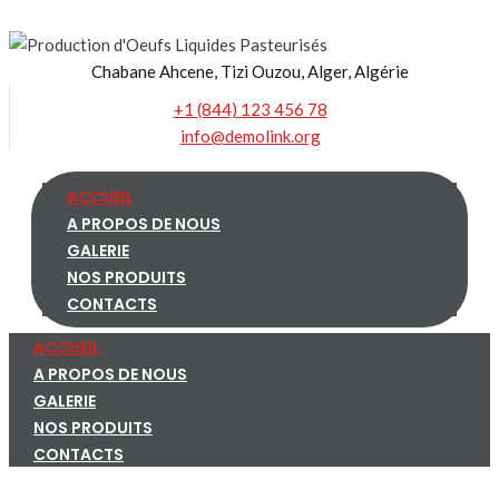
Skip
to
Chabane Ahcene, Tizi Ouzou, Alger, Algérie
content
+1 (844) 123 456 78
info@demolink.org
ACCUEIL
A PROPOS DE NOUS
GALERIE
NOS PRODUITS
CONTACTS
ACCUEIL
A PROPOS DE NOUS
GALERIE
NOS PRODUITS
CONTACTS