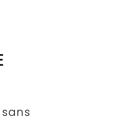
E
 sans