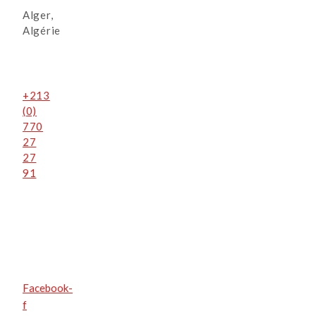
Alger,
Algérie
+213
(0)
770
27
27
91
Facebook-
f