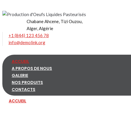
Skip
to
content
Chabane Ahcene, Tizi Ouzou,
Alger, Algérie
+1 (844) 123 456 78
info@demolink.org
ACCUEIL
A PROPOS DE NOUS
GALERIE
NOS PRODUITS
CONTACTS
ACCUEIL
A PROPOS DE NOUS
GALERIE
NOS PRODUITS
CONTACTS