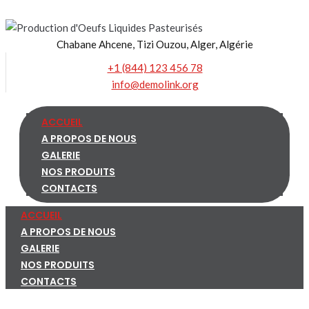
Skip
to
Chabane Ahcene, Tizi Ouzou, Alger, Algérie
content
+1 (844) 123 456 78
info@demolink.org
ACCUEIL
A PROPOS DE NOUS
GALERIE
NOS PRODUITS
CONTACTS
ACCUEIL
A PROPOS DE NOUS
GALERIE
NOS PRODUITS
CONTACTS