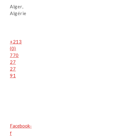
Alger,
Algérie
+213
(0)
770
27
27
91
Facebook-
f