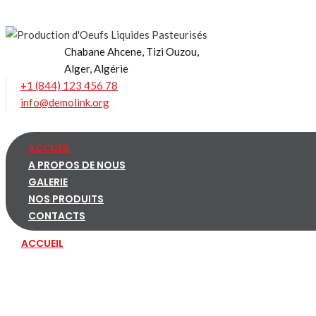
Skip
to
content
Chabane Ahcene, Tizi Ouzou,
Alger, Algérie
+1 (844) 123 456 78
info@demolink.org
ACCUEIL
A PROPOS DE NOUS
GALERIE
NOS PRODUITS
CONTACTS
ACCUEIL
A PROPOS DE NOUS
GALERIE
NOS PRODUITS
CONTACTS