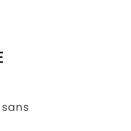
E
 sans